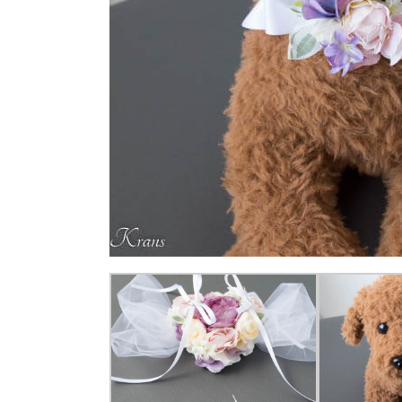
が大
成功
する
方法
4.2.
オー
ダー
メイ
ドの
参考
に
（完
売し
たリ
ング
ドッ
グ用
ピロ
ー）