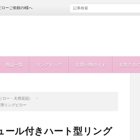
I様へ
商品一覧
リングドッグ
お買い物ガイド
お客さま
グピロー・犬用花冠）
グ用リングピロー
ュール付きハート型リング