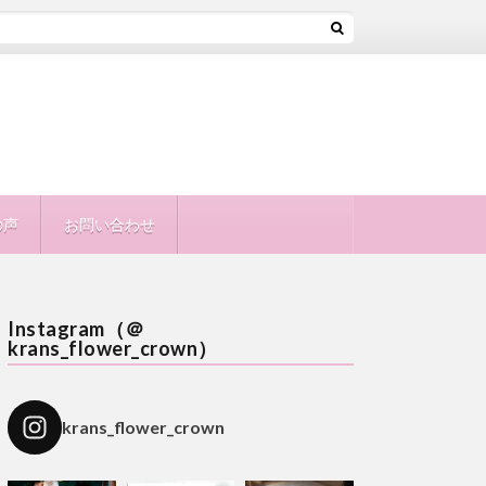
の声
お問い合わせ
Instagram（＠
krans_flower_crown）
krans_flower_crown