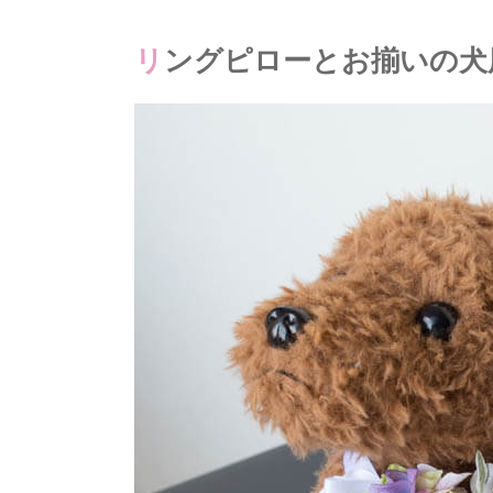
紹
介
リングピローとお揃いの
4.
ペ
ッ
ト
ウ
ェ
デ
ィ
ン
グ
関
連
記
事
4.1.
リン
グド
ッグ