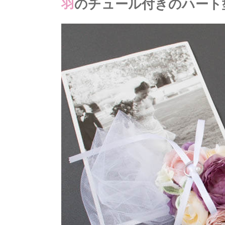
羽のチュール付きのハー
チ
ュ
ー
ル
付
き
の
ハ
ー
ト
型
リ
ン
グ
ド
ッ
グ
用
リ
ン
グ