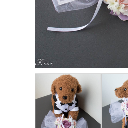
ピ
ロ
ー
2.
リ
ン
グ
ピ
ロ
ー
と
お
揃
い
の
犬
用
チ
ョ
ー
カ