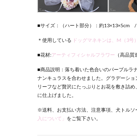
ー
3.
販
■サイズ：（ハート部分）：約13×13×5cm 
売
中
＊使用している
ドッグマネキンは、M（3号
の
リ
ン
■花材:
アーティフィシャルフラワー
（高品質
グ
ド
■商品説明：落ち着いた色合いのパープルラ
ッ
ナンキュラスを合わせました。グラデーショ
グ
用
リーフなど贅沢にたっぷりとお花を敷き詰め
リ
に仕上げました。
ン
グ
※送料、お支払い方法、注意事項、犬トルソ
ピ
ロ
入について」
をご覧下さい。
ー
の
ご