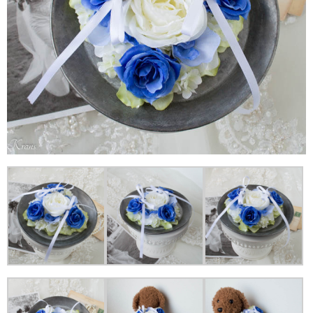
ィン
グ関
連記
事
5.1.
リング
ドッグ
が大成
功する
方法
5.2.
オーダ
ーメイ
ドの参
考に
（完売
したリ
ングド
ッグ用
ピロ
ー）