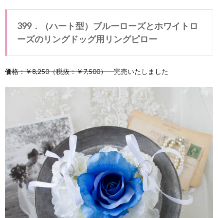
1.1.
399．
399．（ハート型）ブルーローズとホワイトロ
（ハー
ト型）
ーズのリングドッグ用リングピロー
ブルー
ローズ
とホワ
価格：￥8,250（税抜：￥7,500）
イトロ
完売いたしました
ーズの
リング
ドッグ
用リン
グピロ
ー
1.2.
【完売
いたし
まし
た】
（ハー
ト型）
グリー
ンアジ