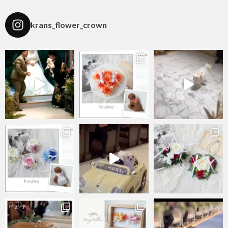
krans_flower_crown