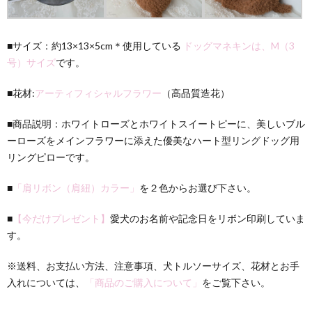
ッグ用
リング
ピロー
■サイズ：約13×13×5cm＊使用している
ドッグマネキンは、M（3
2.
号）サイズ
です。
リン
グド
ッグ
■花材:
アーティフィシャルフラワー
（高品質造花）
クイ
ズの
■商品説明：ホワイトローズとホワイトスイートピーに、美しいブル
ご紹
介
ーローズをメインフラワーに添えた優美なハート型リングドッグ用
リングピローです。
3.
結婚
式後
■
「肩リボン（肩紐）カラー」
を２色からお選び下さい。
のリ
ング
■
【今だけプレゼント】
愛犬のお名前や記念日をリボン印刷していま
ピロ
す。
ーや
髪飾
りな
※送料、お支払い方法、注意事項、犬トルソーサイズ、花材とお手
どの
入れについては、
「商品のご購入について」
をご覧下さい。
リメ
イク
のご