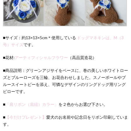
■サイズ：約13×13×5cm＊使用している
ドッグマネキンは、M（3
号）サイズ
です。
■花材:
アーティフィシャルフラワー
（高品質造花）
■商品説明：グリーンアジサイをベースに、巻の美しいホワイトロー
ズとブルーローズを三輪、お花合わせしました。スノーポールやブ
ルースイートピーを添え、可憐なデザインのリングドッグ用リング
ピローです。
■
「肩リボン（肩紐）カラー」
を２色からお選び下さい。
■
【今だけプレゼント】
愛犬のお名前や記念日をリボン印刷していま
す。