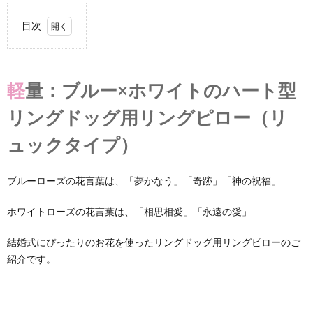
目次
1.
軽
量：
軽量：ブルー×ホワイトのハート型
ブル
ー×
リングドッグ用リングピロー（リ
ホワ
イト
ュックタイプ）
のハ
ート
型リ
ング
ブルーローズの花言葉は、「夢かなう」「奇跡」「神の祝福」
ドッ
グ用
ホワイトローズの花言葉は、「相思相愛」「永遠の愛」
リン
グピ
ロー
結婚式にぴったりのお花を使ったリングドッグ用リングピローのご
（リ
紹介です。
ュッ
クタ
イ
プ）