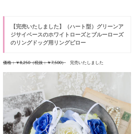
紹介
（ア
フタ
ーリ
【完売いたしました】（ハート型）グリーンア
ング
ピロ
ジサイベースのホワイトローズとブルーローズ
ー）
のリングドッグ用リングピロー
4.
販売
中の
価格：￥8,250（税抜：￥7,500）
完売いたしました
リン
グド
ッグ
用リ
ング
ピロ
ーの
ご紹
介
5.
ペッ
トウ
ェデ