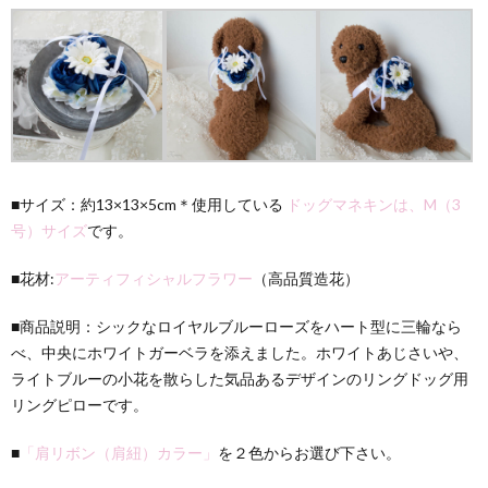
■サイズ：約13×13×5cm＊使用している
ドッグマネキンは、M（3
号）サイズ
です。
■花材:
アーティフィシャルフラワー
（高品質造花）
■商品説明：シックなロイヤルブルーローズをハート型に三輪なら
べ、中央にホワイトガーベラを添えました。ホワイトあじさいや、
ライトブルーの小花を散らした気品あるデザインのリングドッグ用
リングピローです。
■
「肩リボン（肩紐）カラー」
を２色からお選び下さい。