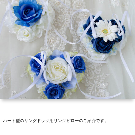
い
ダ
品
リ
て
ー
一
ン
お
覧
グ
買
お
ド
い
客
お
ッ
物
さ
問
グ
ガ
ま
い
イ
の
合
ド
声
わ
ハート型のリングドッグ用リングピローのご紹介です。
せ