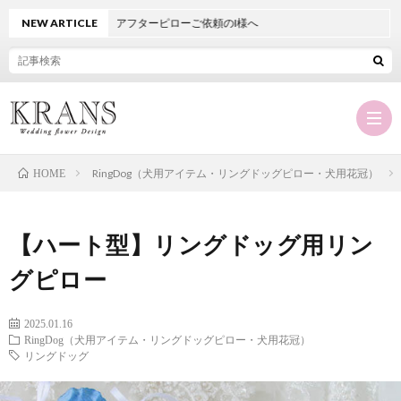
NEW ARTICLE
アフターピローご依頼のI様へ
RingDog（犬用アイテム・リングドッグピロー・犬用花冠）
HOME
Hom
【ハート型】リングドッグ用リン
KRA
グピロー
に
オ
2025.01.16
RingDog（犬用アイテム・リングドッグピロー・犬用花冠）
リングドッグ
つ
ー
商