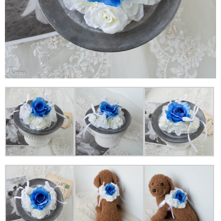
サイベ
ースの
ホワイ
トロー
ズとブ
ルーロ
ーズの
リング
ドッグ
用リン
グピロ
ー
1.3.
400．
（ハー
ト型）
ロイヤ
ルブル
ーロー
ズとホ
ワイト
ガーベ
ラのリ
ングド