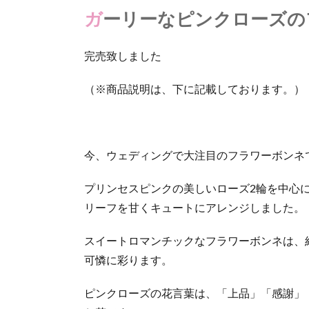
ー
ガーリーなピンクローズ
リ
ー
な
完売致しました
ピ
ン
（※商品説明は、下に記載しております。）
ク
ロ
ー
ズ
の
今、ウェディングで大注目のフラワーボンネ
フ
ラ
プリンセスピンクの美しいローズ2輪を中心
ワ
リーフを甘くキュートにアレンジしました。
ー
ボ
スイートロマンチックなフラワーボンネは、
ン
ネ
可憐に彩ります。
1.1.
ピンクローズの花言葉は、「上品」「感謝」
プリ
ンセ