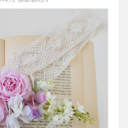
ワーボンネ
,
売約済の花かんむり