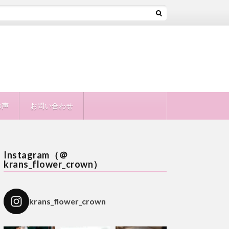
の声
お問い合わせ
Instagram（＠
krans_flower_crown）
krans_flower_crown