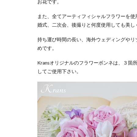
お花です。
スピ
ンク
また、全てアーティフィシャルフラワーを使
ロー
婚式、二次会、後撮りと何度使用しても美し
ズの
フラ
ワー
持ち運び時間の長い、海外ウェディングやリ
ボン
めです。
ネの
仕様
Kransオリジナルのフラワーボンネは、３
1.2.
してご使用下さい。
購入
方法