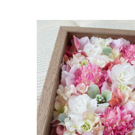
に大
人
気・
フラ
ワー
フォ
トフ
レー
ム
（マ
ムピ
ン
ク）
1.1.
メッ
セー
ジリ
ボン
サン
プル
例