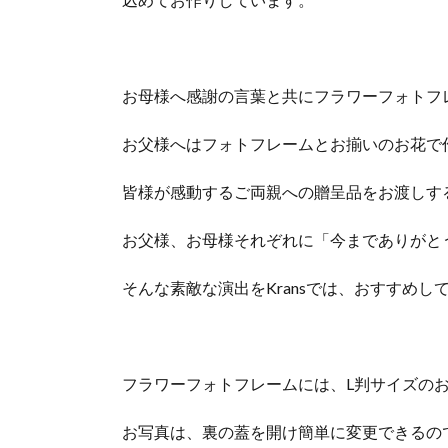
ラワ
ーフ
ォト
フレ
ーム
お母様へ感謝の言葉と共にフラワーフォトフ
（マ
ムイ
お父様へはフォトフレームとお揃いのお花で
エロ
ー）
皆様が感動するご両親への贈呈品をお渡しす
2.
現
お父様、お母様それぞれに「今までありがと
在
販
そんな素敵な演出をKransでは、おすすめし
売
中
の
フ
ワ
フラワーフォトフレームには、L判サイズの
ラ
ー
お写真は、裏の蓋を開け簡単に変更できるの
フ