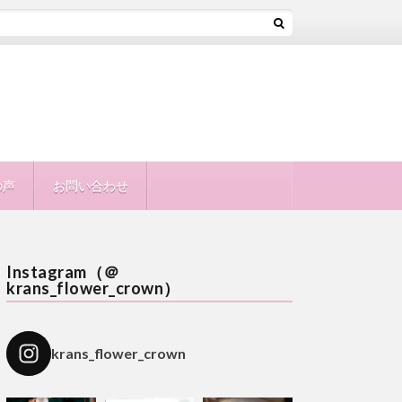
の声
お問い合わせ
Instagram（＠
krans_flower_crown）
krans_flower_crown