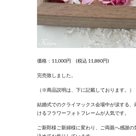
1.2.
フラ
ワー
フォ
トフ
レー
ム
（マ
ムピ
価格：11,000
円
(税込 11,880円)
ン
ク）
完売致しました。
の仕
様
（※商品説明は、下に記載しております。）
1.3.
購入
結婚式でのクライマックス会場中が涙する、
方法
けるフラワーフォトフレームが人気です。
1.4.
ペア
ご新郎様ご新婦様に変わり、ご両親へ感謝の
のフ
込めてお作りしています。