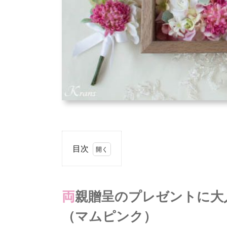
目次
1.
両親
贈呈
両親贈呈のプレゼントに大人気・フラワーフォトフレーム
のプ
レゼ
（マムピンク）
ント