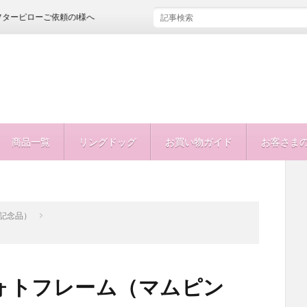
ご依頼のI様へ
商品一覧
リングドッグ
お買い物ガイド
お客さま
型記念品）
ォトフレーム（マムピン