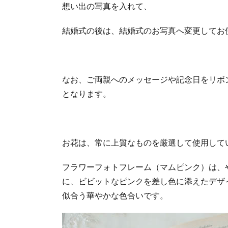
想い出の写真を入れて、
ォ
ト
フ
結婚式の後は、結婚式のお写真へ変更してお
レ
ー
ム
2.1.
なお、ご両親へのメッセージや記念日をリボ
ご両
となります。
親へ
の贈
呈品
フラ
ワー
お花は、常に上質なものを厳選して使用して
フォ
トフ
フラワーフォトフレーム（マムピンク）は、
レー
に、ビビットなピンクを差し色に添えたデザ
ムに
関連
似合う華やかな色合いです。
した
ペー
ジ