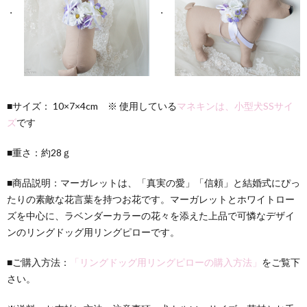
■サイズ： 10×7×4cm ※ 使用している
マネキンは、小型犬SSサイ
ズ
です
■重さ：約28ｇ
■商品説明：マーガレットは、「真実の愛」「信頼」と結婚式にぴっ
たりの素敵な花言葉を持つお花です。マーガレットとホワイトロー
ズを中心に、ラベンダーカラーの花々を添えた上品で可憐なデザイ
ンのリングドッグ用リングピローです。
■ご購入方法：
「リングドッグ用リングピローの購入方法」
をご覧下
さい。