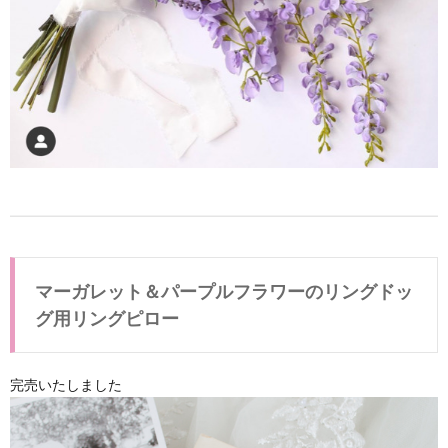
ー
3.
リン
グド
ック
用リ
ング
ピロ
ーに
関連
した
ペー
ジ
マーガレット＆パープルフラワーのリングドッ
グ用リングピロー
完売いたしました