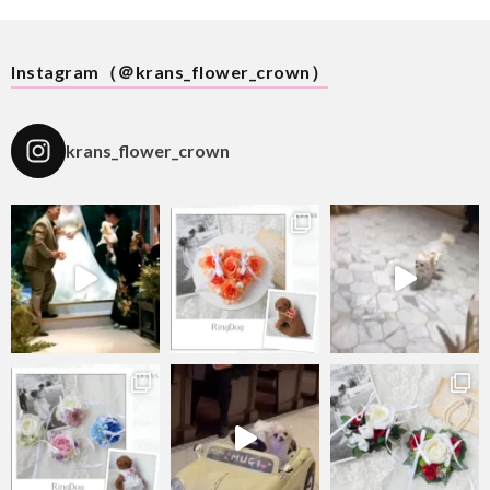
Instagram（＠krans_flower_crown）
krans_flower_crown