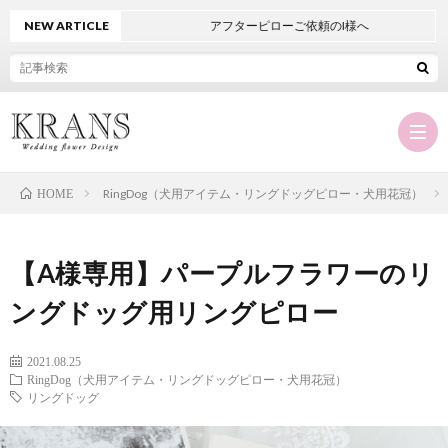
NEW ARTICLE
アフターピローご依頼のI様へ
RingDog（犬用アイテム・リングドッグピロー・犬用花冠）
HOME
Hom
【A様専用】パープルフラワーのリ
KRA
ングドッグ用リングピロー
に
オ
2021.08.25
RingDog（犬用アイテム・リングドッグピロー・犬用花冠）
リングドッグ
つ
ー
商