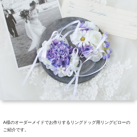
い
ダ
品
リ
て
ー
一
ン
お
覧
グ
買
お
ド
い
客
お
ッ
物
さ
問
グ
ガ
ま
い
イ
の
合
ド
声
わ
A様のオーダーメイドでお作りするリングドッグ用リングピローの
ご紹介です。
せ