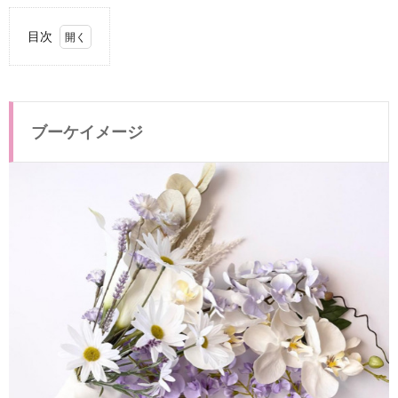
目次
1.
ブー
ケイ
メー
ブーケイメージ
ジ
2.
マー
ガレ
ット
＆パ
ープ
ルフ
ラワ
ーの
リン
グド
ッグ
用リ
ング
ピロ