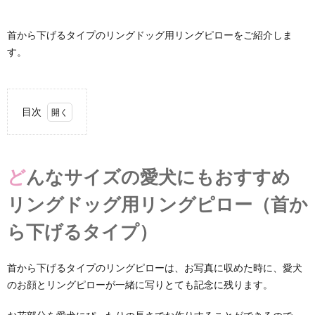
首から下げるタイプのリングドッグ用リングピローをご紹介しま
す。
目次
1.
どん
なサ
どんなサイズの愛犬にもおすすめ
イズ
の愛
リングドッグ用リングピロー（首か
犬に
もお
ら下げるタイプ）
すす
めリ
ング
ドッ
首から下げるタイプのリングピローは、お写真に収めた時に、愛犬
グ用
のお顔とリングピローが一緒に写りとても記念に残ります。
リン
グピ
ロー