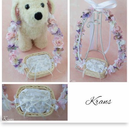
い
ダ
品
リ
て
ー
一
ン
お
覧
グ
買
お
ド
い
客
お
ッ
物
さ
問
グ
ガ
ま
い
イ
の
合
ド
声
わ
せ