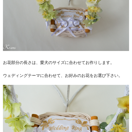
販売中
のリン
グドッ
グ用リ
ングピ
ロー
1.4.
まとめ
2.
リン
お花部分の長さは、愛犬のサイズに合わせてお作りします。
グド
ッグ
ウェディングテーマに合わせて、お好みのお花をお選び下さい。
ピロ
ーに
関連
した
ペー
ジ