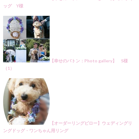
ッグ Y様
【幸せのバトン：Photo gallery】 S様
（1）
【オーダーリングピロー】ウェディングリ
ングドッグ・ワンちゃん用リング