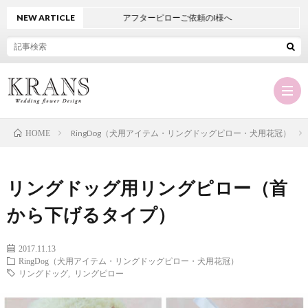
NEW ARTICLE
アフターピローご依頼のI様へ
RingDog（犬用アイテム・リングドッグピロー・犬用花冠）
HOME
Hom
リングドッグ用リングピロー（首
KRA
から下げるタイプ）
に
オ
2017.11.13
RingDog（犬用アイテム・リングドッグピロー・犬用花冠）
リングドッグ
,
リングピロー
つ
ー
商