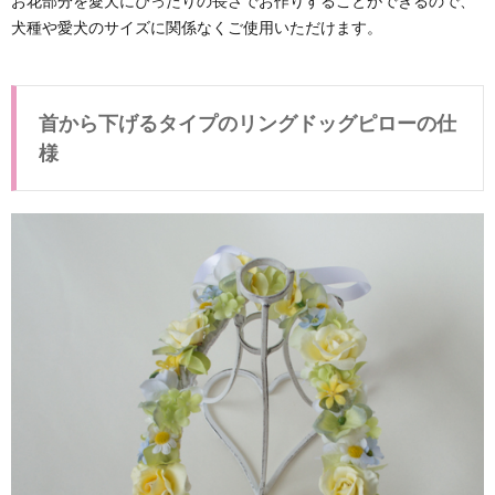
お花部分を愛犬にぴったりの長さでお作りすることができるので、
（首
犬種や愛犬のサイズに関係なくご使用いただけます。
から
下げ
るタ
イ
首から下げるタイプのリングドッグピローの仕
プ）
様
1.1.
首から
下げる
タイプ
のリン
グドッ
グピロ
ーの仕
様
1.2.
アフタ
ーリン
グピロ
ーにつ
いて
1.3.