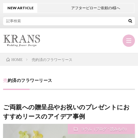
NEW ARTICLE
アフターピローご依頼のI様へ
売約済のフラワーリース
HOME
Hom
売約済のフラワーリース
KRA
ご両親への贈呈品やお祝いのプレゼントにお
に
オ
すすめリースのアイデア事例
つ
ー
商
コラム（ブログ・読みもの）