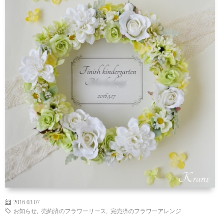
い
ダ
品
リ
て
ー
一
ン
お
覧
グ
買
お
ド
い
客
お
ッ
物
さ
問
グ
ガ
ま
い
イ
の
合
ド
声
わ
2016.03.07
お知らせ
,
売約済のフラワーリース
,
完売済のフラワーアレンジ
せ