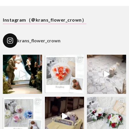
Instagram（＠krans_flower_crown）
krans_flower_crown