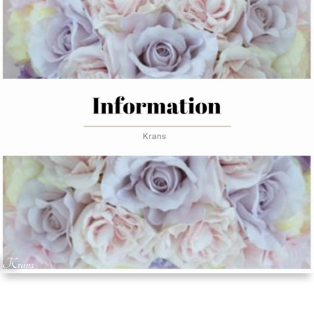
い
ダ
品
リ
て
ー
一
ン
お
覧
グ
買
お
ド
い
客
お
ッ
物
さ
問
グ
ガ
ま
い
イ
の
合
ド
声
わ
せ