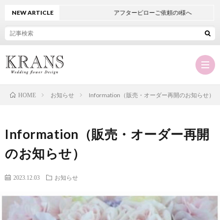
NEW ARTICLE
アフターピローご依頼のI様へ
お知らせ
Information（販売・オーダー再開のお知らせ）
HOME
Hom
Information（販売・オーダー再開
KRA
のお知らせ）
に
オ
2023.12.03
お知らせ
つ
ー
商