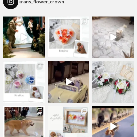
krans_flower_crown