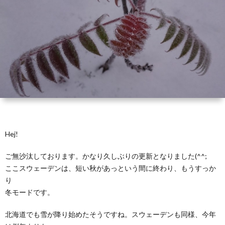
い
ダ
品
リ
て
ー
一
ン
お
覧
グ
買
お
ド
い
客
お
ッ
物
さ
問
Hej!
グ
ガ
ま
い
ご無沙汰しております。かなり久しぶりの更新となりました(^^;
ここスウェーデンは、短い秋があっという間に終わり、もうすっか
イ
の
合
り
冬モードです。
ド
声
わ
北海道でも雪が降り始めたそうですね。スウェーデンも同様、今年
せ