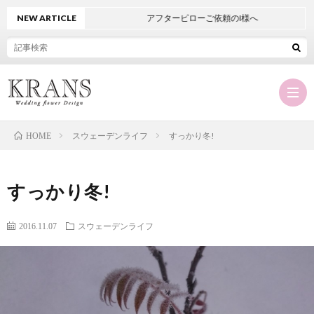
NEW ARTICLE
アフターピローご依頼のI様へ
スウェーデンライフ
すっかり冬!
HOME
Hom
すっかり冬!
KRA
2016.11.07
スウェーデンライフ
に
オ
つ
ー
商