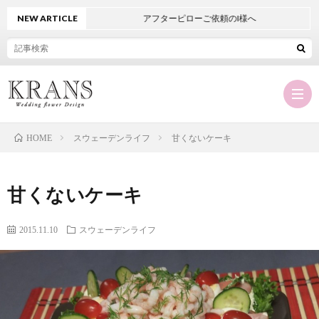
NEW ARTICLE
アフターピローご依頼のI様へ
スウェーデンライフ
甘くないケーキ
HOME
Hom
甘くないケーキ
KRA
2015.11.10
スウェーデンライフ
に
オ
つ
ー
商