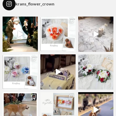
krans_flower_crown