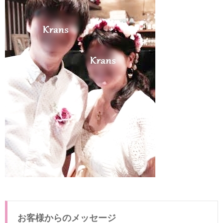
プレ
ゼン
ト
1.1.
お客様
からの
メッセ
ージ
1.2.
オーダ
ーいた
だいた
花冠・
ブート
ニア・
リスト
レット
のご紹
介
1.3.
ご結婚
祝いの
お客様からのメッセージ
プレゼ