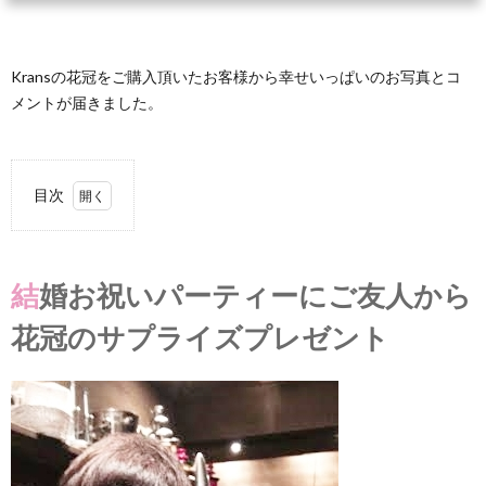
Kransの花冠をご購入頂いたお客様から幸せいっぱいのお写真とコ
メントが届きました。
目次
1.
結婚
お祝
結婚お祝いパーティーにご友人から
いパ
ーテ
花冠のサプライズプレゼント
ィー
にご
友人
から
花冠
のサ
プラ
イズ