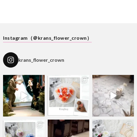
Instagram（＠krans_flower_crown）
krans_flower_crown