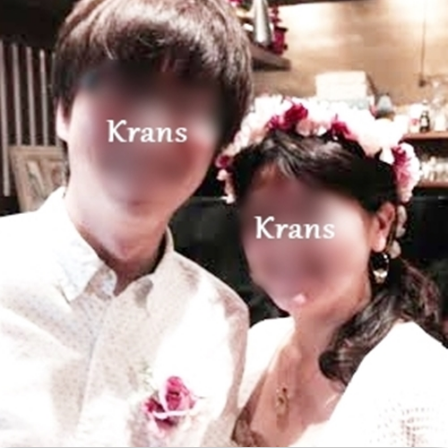
い
ダ
品
リ
て
ー
一
ン
お
覧
グ
買
お
ド
い
客
お
ッ
物
さ
問
グ
ガ
ま
い
イ
の
合
ド
声
わ
せ