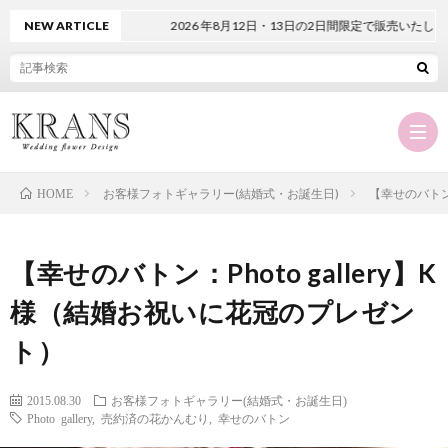
NEW ARTICLE
2026 年8月12日・13日の2日間限定で販売いたします。
お客様フォトギャラリー(結婚式・お誕生日)
【幸せのバトン：
HOME
Hom
【幸せのバトン：Photo gallery】K
KRA
様（結婚お祝いに花冠のプレゼン
ト）
に
オ
2015.08.30
お客様フォトギャラリー(結婚式・お誕生日)
つ
ー
商
Photo gallery
,
売約済の花かんむり
,
幸せのバトン