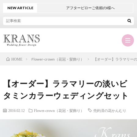
NEW ARTICLE
アフターピローご依頼のI様へ
Flower-crown（花冠・髪飾り）
【オーダー】ララマリー
HOME
Hom
【オーダー】ララマリーの淡いビ
KRA
タミンカラーウェディングセット
に
オ
2016.02.12
Flower-crown（花冠・髪飾り）
売約済の花かんむり
つ
ー
商