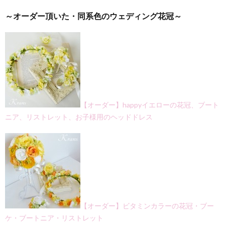
2.
～オーダー頂いた・同系色のウェディング花冠～
～オ
ーダ
ー頂
い
た・
同系
色の
ウェ
ディ
ング
【オーダー】happyイエローの花冠、ブート
花冠
ニア、リストレット、お子様用のヘッドドレス
～
【オーダー】ビタミンカラーの花冠・ブー
ケ・ブートニア・リストレット