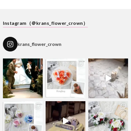
Instagram（＠krans_flower_crown）
krans_flower_crown