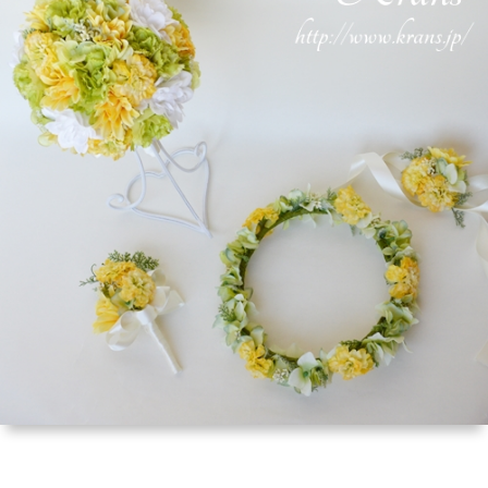
い
ダ
品
リ
て
ー
一
ン
お
覧
グ
買
お
ド
い
客
お
ッ
物
さ
問
グ
ガ
ま
い
イ
の
合
ド
声
わ
せ