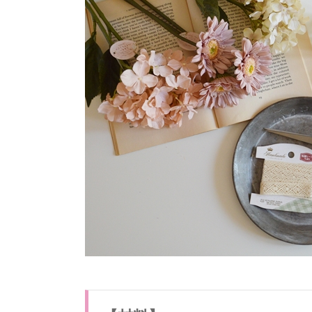
ば
作
れ
る
簡
単
で
可
愛
い
花
冠
の
作
り
方
1.1.
【材
料】
1.2.