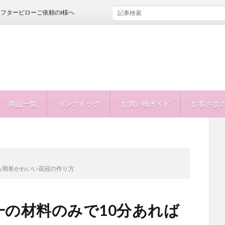
ご依頼のI様へ
商品一覧
リングドッグ
お買い物ガイド
お客さま
れる簡単かわいい花冠の作り方
均一の材料のみで10分あれば