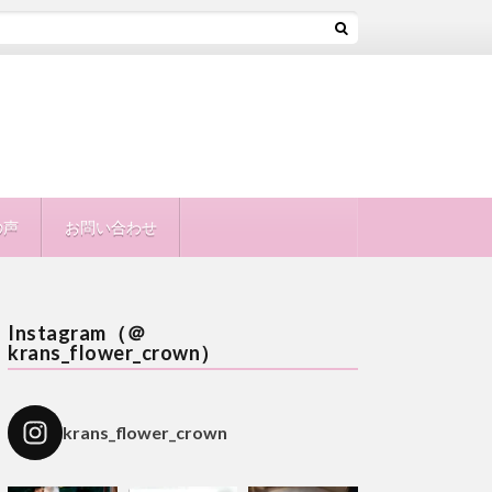
の声
お問い合わせ
Instagram（＠
krans_flower_crown）
krans_flower_crown