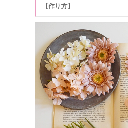
愛
【作り方】
く
身
に
着
け
た
幸
せ
い
っ
ぱ
い
の
花
嫁
様
4.
可
愛
い