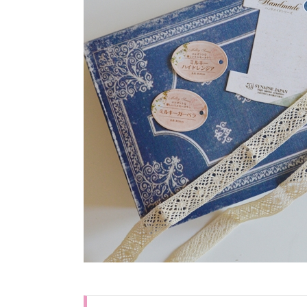
や
お
誕
生
日
の
花
冠
は
お
ま
か
せ
下
さ
い
3.
花
冠
を
可