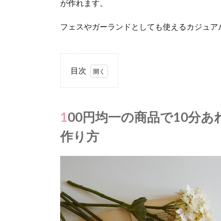
が作れます。
フェスやガーランドとしても使えるカジュア
目次
1.
100
円
100円均一の商品で10分あれば作れる簡単で可愛い花冠の
均
一
作り方
の
商
品
で
10
分
あ
れ