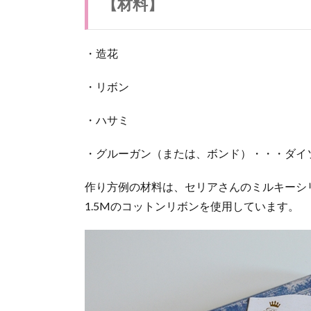
【材料】
【作
り
方】
・造花
1.3.
【花
冠の
・リボン
使用
例】
・ハサミ
1.3.1.
ガーベ
・グルーガン（または、ボンド）・・・ダイ
ラの花
冠
作り方例の材料は、セリアさんのミルキーシリ
1.3.2.
1.5Mのコットンリボンを使用しています。
ガーラ
ンド
2.
結
婚
式